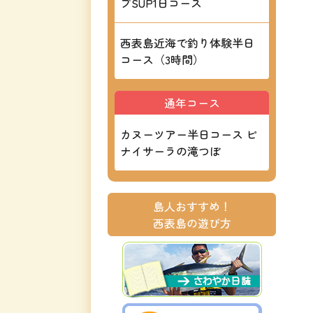
ブSUP1日コース
西表島近海で釣り体験半日
コース（3時間）
通年コース
カヌーツアー半日コース ピ
ナイサーラの滝つぼ
島人おすすめ！
西表島の遊び方