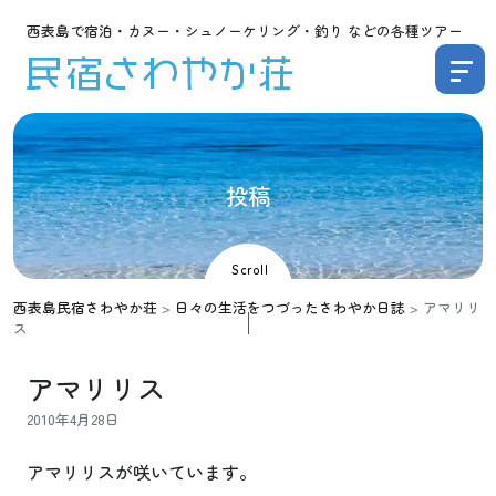
西表島で宿泊・カヌー・シュノーケリング・釣り などの各種ツアー
投
稿
Scroll
西表島民宿さわやか荘
>
日々の生活をつづったさわやか日誌
>
アマリリ
ス
アマリリス
2010年4月28日
アマリリスが咲いています。