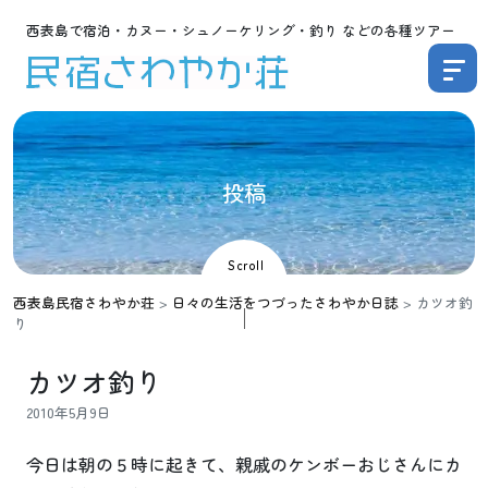
西表島で宿泊・カヌー・シュノーケリング・釣り などの各種ツアー
投
稿
Scroll
西表島民宿さわやか荘
>
日々の生活をつづったさわやか日誌
>
カツオ釣
り
カツオ釣り
2010年5月9日
今日は朝の５時に起きて、親戚のケンボーおじさんにカ