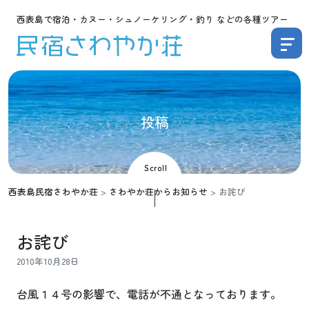
西表島で宿泊・カヌー・シュノーケリング・釣り などの各種ツアー
投
稿
Scroll
西表島民宿さわやか荘
>
さわやか荘からお知らせ
>
お詫び
お詫び
2010年10月28日
台風１４号の影響で、電話が不通となっております。