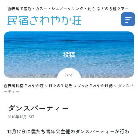
西表島で宿泊・カヌー・シュノーケリング・釣り などの各種ツアー
投
稿
Scroll
西表島民宿さわやか荘
>
日々の生活をつづったさわやか日誌
>
ダンスパ
ーティー
ダンスパーティー
2010年12月15日
12月17日に僕たち青年会主催のダンスパーティーが行わ