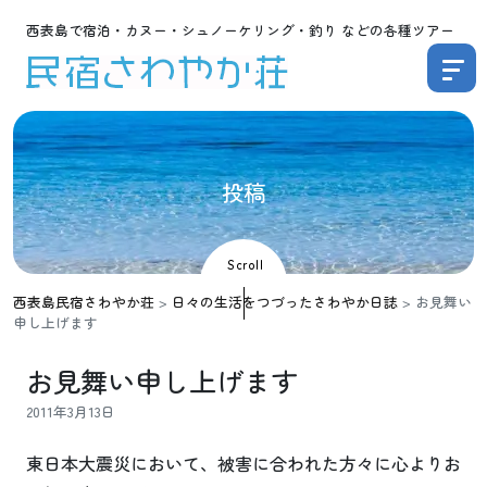
西表島で宿泊・カヌー・シュノーケリング・釣り などの各種ツアー
投
稿
Scroll
西表島民宿さわやか荘
>
日々の生活をつづったさわやか日誌
>
お見舞い
申し上げます
お見舞い申し上げます
2011年3月13日
東日本大震災において、被害に合われた方々に心よりお