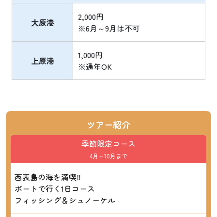
2,000円
大原港
※6月～9月は不可
1,000円
上原港
※通年OK
ツアー紹介
季節限定コース
4月～10月まで
西表島の海を満喫‼
ボートで行く1日コース
フィッシング＆シュノーケル