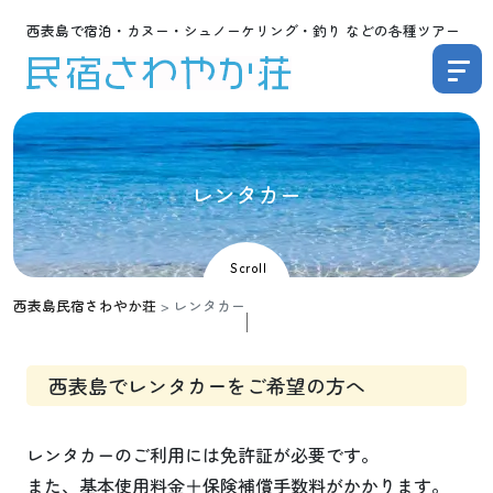
西表島で宿泊・カヌー・シュノーケリング・釣り などの各種ツアー
レ
ン
タ
カ
ー
Scroll
西表島民宿さわやか荘
>
レンタカー
西表島でレンタカーをご希望の方へ
レンタカーのご利用には免許証が必要です。
また、基本使用料金＋保険補償手数料がかかります。