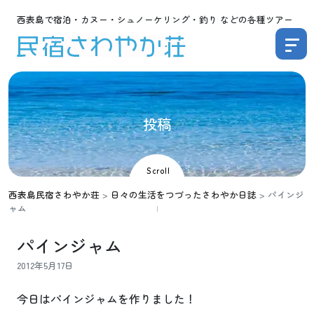
西表島で宿泊・カヌー・シュノーケリング・釣り などの各種ツアー
投
稿
Scroll
西表島民宿さわやか荘
>
日々の生活をつづったさわやか日誌
>
パインジ
ャム
パインジャム
2012年5月17日
今日はパインジャムを作りました！