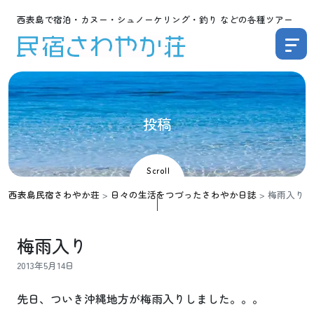
西表島で宿泊・カヌー・シュノーケリング・釣り などの各種ツアー
投
稿
Scroll
西表島民宿さわやか荘
>
日々の生活をつづったさわやか日誌
>
梅雨入り
梅雨入り
2013年5月14日
先日、ついき沖縄地方が梅雨入りしました。。。