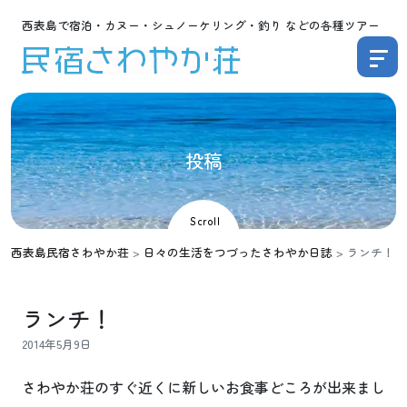
西表島で宿泊・カヌー・シュノーケリング・釣り などの各種ツアー
投
稿
Scroll
西表島民宿さわやか荘
>
日々の生活をつづったさわやか日誌
>
ランチ！
ランチ！
2014年5月9日
さわやか荘のすぐ近くに新しいお食事どころが出来まし