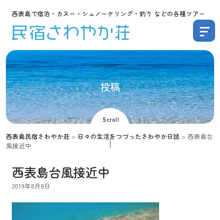
西表島で宿泊・カヌー・シュノーケリング・釣り などの各種ツアー
投
稿
Scroll
西表島民宿さわやか荘
>
日々の生活をつづったさわやか日誌
>
西表島台
風接近中
西表島台風接近中
2019年8月8日