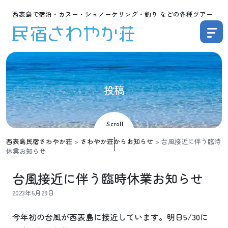
西表島で宿泊・カヌー・シュノーケリング・釣り などの各種ツアー
投
稿
Scroll
西表島民宿さわやか荘
>
さわやか荘からお知らせ
>
台風接近に伴う臨時
休業お知らせ
台風接近に伴う臨時休業お知らせ
2023年5月29日
今年初の台風が西表島に接近しています。明日5/30に