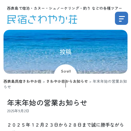
西表島で宿泊・カヌー・シュノーケリング・釣り などの各種ツアー
投
稿
Scroll
西表島民宿さわやか荘
>
さわやか荘からお知らせ
>
年末年始の営業お知
らせ
年末年始の営業お知らせ
2025年9月2日
２０２５年１２月２３日から２８日まで誠に勝手ながら