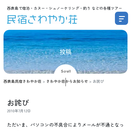
西表島で宿泊・カヌー・シュノーケリング・釣り などの各種ツアー
投
稿
Scroll
西表島民宿さわやか荘
>
さわやか荘からお知らせ
>
お詫び
お詫び
2010年7月12日
ただいま、パソコンの不具合によりメールが不通となっ