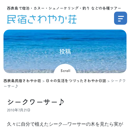
西表島で宿泊・カヌー・シュノーケリング・釣り などの各種ツアー
投
稿
Scroll
西表島民宿さわやか荘
>
日々の生活をつづったさわやか日誌
>
シークワ
ーサー♪
シークワーサー♪
2010年7月21日
久々に自分で植えたシーク—ワーサーの木を見たら実が