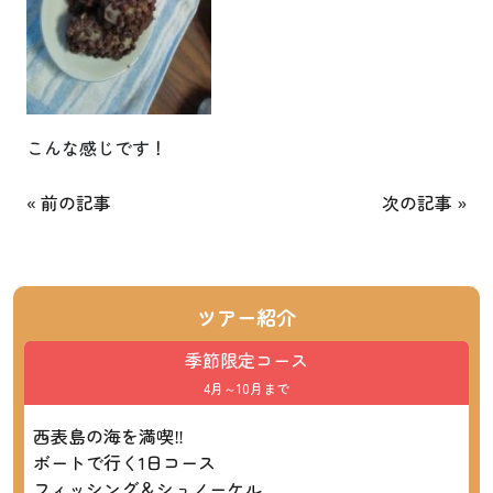
こんな感じです！
«
前の記事
次の記事
»
ツアー紹介
季節限定コース
4月～10月まで
西表島の海を満喫‼
ボートで行く1日コース
フィッシング＆シュノーケル