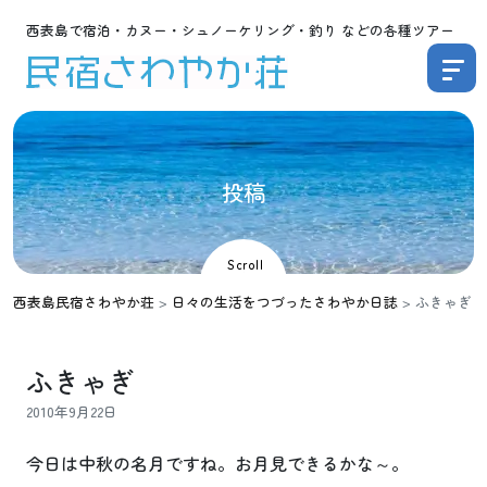
西表島で宿泊・カヌー・シュノーケリング・釣り などの各種ツアー
投
稿
Scroll
西表島民宿さわやか荘
>
日々の生活をつづったさわやか日誌
>
ふきゃぎ
ふきゃぎ
2010年9月22日
今日は中秋の名月ですね。お月見できるかな～。