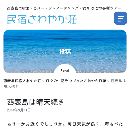
西表島で宿泊・カヌー・シュノーケリング・釣り などの各種ツアー
投
稿
Scroll
西表島民宿さわやか荘
>
日々の生活をつづったさわやか日誌
>
西表島は
晴天続き
西表島は晴天続き
2014年9月11日
もう一か月近くでしょうか。毎日天気が良く、海もべた