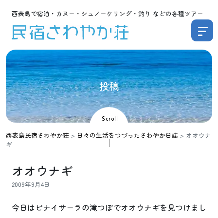
西表島で宿泊・カヌー・シュノーケリング・釣り などの各種ツアー
投
稿
Scroll
西表島民宿さわやか荘
>
日々の生活をつづったさわやか日誌
>
オオウナ
ギ
オオウナギ
2009年9月4日
今日はピナイサーラの滝つぼでオオウナギを見つけまし