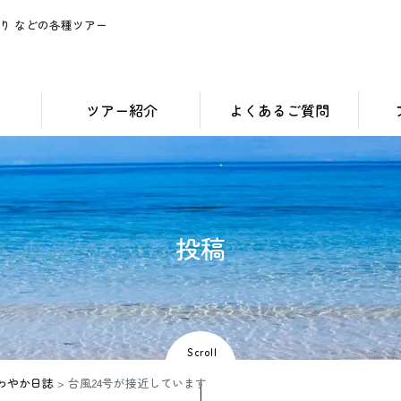
り などの各種ツアー
ツアー紹介
よくあるご質問
投
稿
Scroll
わやか日誌
>
台風24号が接近しています