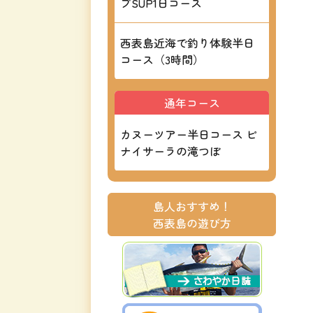
ブSUP1日コース
西表島近海で釣り体験半日
コース（3時間）
通年コース
カヌーツアー半日コース ピ
ナイサーラの滝つぼ
島人おすすめ！
西表島の遊び方