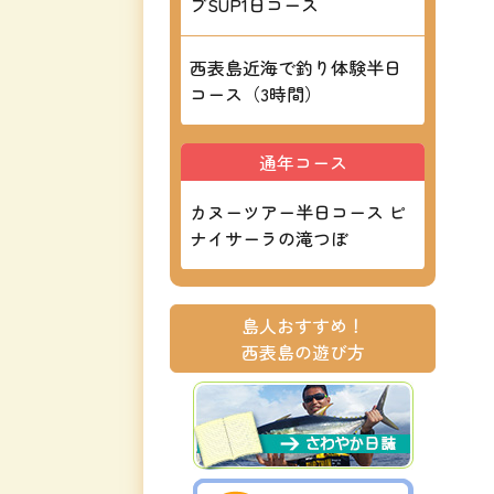
ブSUP1日コース
西表島近海で釣り体験半日
コース（3時間）
通年コース
カヌーツアー半日コース ピ
ナイサーラの滝つぼ
島人おすすめ！
西表島の遊び方