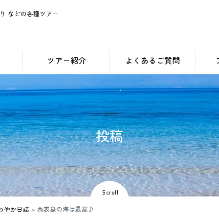
り などの各種ツアー
ツアー紹介
よくあるご質問
投
稿
Scroll
わやか日誌
>
西表島の海は最高♪